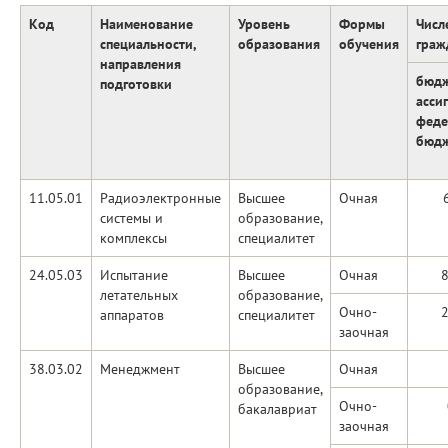
Код
Наименование
Уровень
Формы
Числ
специальности,
образования
обучения
граж
направления
бюд
подготовки
асси
феде
бюдж
11.05.01
Радиоэлектронные
Высшее
Очная
системы и
образование,
комплексы
специалитет
24.05.03
Испытание
Высшее
Очная
летательных
образование,
Очно-
аппаратов
специалитет
заочная
38.03.02
Менеджмент
Высшее
Очная
образование,
Очно-
бакалавриат
заочная