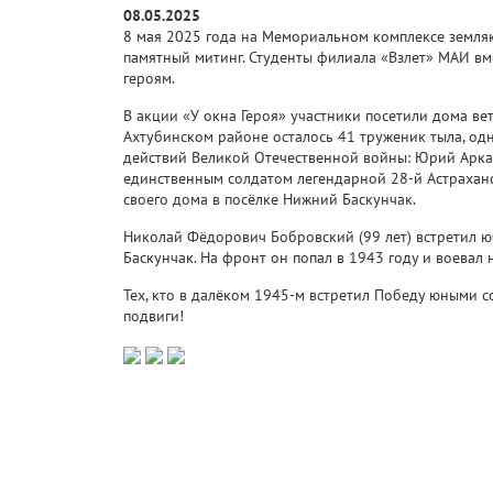
08.05.2025
8 мая 2025 года на Мемориальном комплексе земля
памятный митинг. Студенты филиала «Взлет» МАИ в
героям.
В акции «У окна Героя» участники посетили дома ве
Ахтубинском районе осталось 41 труженик тыла, од
действий Великой Отечественной войны: Юрий Аркад
единственным солдатом легендарной 28-й Астрахан
своего дома в посёлке Нижний Баскунчак.
Николай Фёдорович Бобровский (99 лет) встретил ю
Баскунчак. На фронт он попал в 1943 году и воевал
Тех, кто в далёком 1945-м встретил Победу юными с
подвиги!