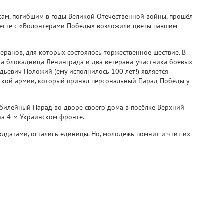
кам, погибшим в годы Великой Отечественной войны, прошёл
месте с «Волонтёрами Победы» возложили цветы павшим
теранов, для которых состоялось торжественное шествие. В
на блокадница Ленинграда и два ветерана-участника боевых
ьевич Положий (ему исполнилось 100 лет!) является
ской армии, который принял персональный Парад Победы у
билейный Парад во дворе своего дома в посёлке Верхний
 на 4-м Украинском фронте.
олдатами, остались единицы. Но, молодёжь помнит и чтит их